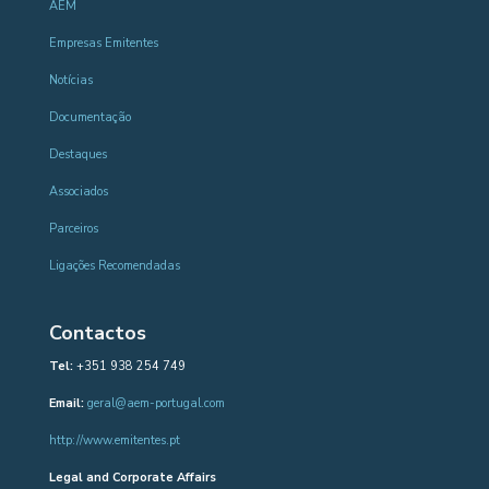
AEM
Empresas Emitentes
Notícias
Documentação
Destaques
Associados
Parceiros
Ligações Recomendadas
Contactos
Tel:
+351 938 254 749
Email:
geral@aem-portugal.com
http://www.emitentes.pt
Legal and Corporate Affairs