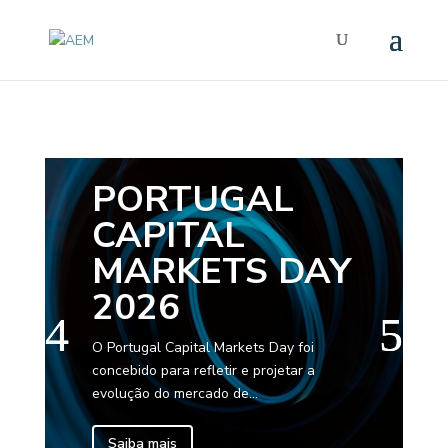
PORTUGAL
CAPITAL
MARKETS DAY
2026
O Portugal Capital Markets Day foi
concebido para refletir e projetar a
evolução do mercado de...
Saiba mais