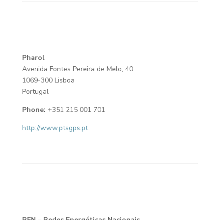
Pharol
Avenida Fontes Pereira de Melo, 40
1069-300 Lisboa
Portugal
Phone:
+351 215 001 701
http://www.ptsgps.pt
REN – Redes Energéticas Nacionais