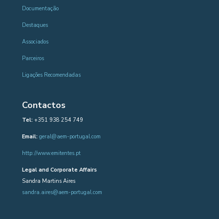
Documentação
Destaques
Associados
Parceiros
Ligações Recomendadas
Contactos
Tel:
+351 938 254 749
Email:
geral@aem-portugal.com
http://www.emitentes.pt
Legal and Corporate Affairs
Sandra Martins Aires
sandra.aires@aem-portugal.com