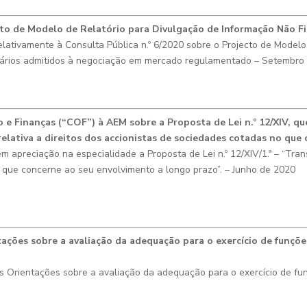
cto de Modelo de Relatório para Divulgação de Informação Não F
ativamente à Consulta Pública n.º 6/2020 sobre o Projecto de Modelo
liários admitidos à negociação em mercado regulamentado – Setembro
e Finanças (“COF”) à AEM sobre a Proposta de Lei n.º 12/XIV, q
 “relativa a direitos dos accionistas de sociedades cotadas no q
em apreciação
na especialidade a
Proposta de Lei n.º 12/XIV/1.ª
–
“Tran
o que concerne ao seu envolvimento a longo prazo”.
– Junho de 2020
tações sobre a avaliação da adequação para o exercício de funçõe
Orientações sobre a avaliação da adequação para o exercício de funç