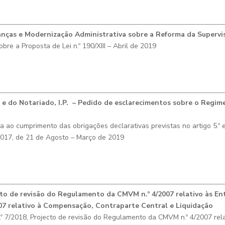
nças e Modernização Administrativa sobre a Reforma da Supervi
e a Proposta de Lei n.º 190/XIII – Abril de 2019
 e do Notariado, I.P. – Pedido de esclarecimentos sobre o Regime
 ao cumprimento das obrigações declarativas previstas no artigo 5.º e
9/2017, de 21 de Agosto – Março de 2019
cto de revisão do Regulamento da CMVM n.º 4/2007 relativo às E
07 relativo à Compensação, Contraparte Central e Liquidação
.º 7/2018, Projecto de revisão do Regulamento da CMVM n.º 4/2007 rel