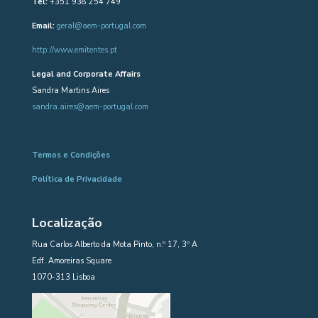
Tel:
+351 938 254 749
Email:
geral@aem-portugal.com
http://www.emitentes.pt
Legal and Corporate Affairs
Sandra Martins Aires
sandra.aires@aem-portugal.com
Termos e Condições
Política de Privacidade
Localização
Rua Carlos Alberto da Mota Pinto, n.º 17, 3º A
Edf. Amoreiras Square
1070-313 Lisboa