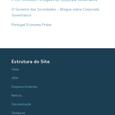
O Governo das Sociedades – Blogue sobre Corporate
Governance
Portugal Economy Probe
Estrutura do Site
Home
AEM
Empresas Emitentes
Notícias
Documentação
Destaques