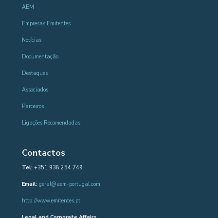
AEM
Empresas Emitentes
Notícias
Documentação
Destaques
Associados
Parceiros
Ligações Recomendadas
Contactos
Tel:
+351 938 254 749
Email:
geral@aem-portugal.com
http://www.emitentes.pt
Legal and Corporate Affairs