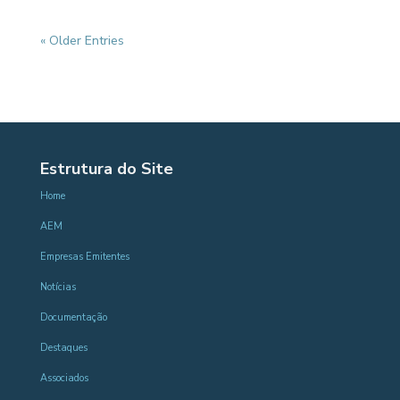
« Older Entries
Estrutura do Site
Home
AEM
Empresas Emitentes
Notícias
Documentação
Destaques
Associados