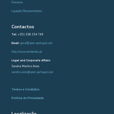
Parceiros
Ligações Recomendadas
Contactos
Tel:
+351 938 254 749
Email:
geral@aem-portugal.com
http://www.emitentes.pt
Legal and Corporate Affairs
Sandra Martins Aires
sandra.aires@aem-portugal.com
Termos e Condições
Política de Privacidade
Localização