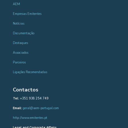
AEM
Empresas Emitentes
Notícias
Documentação
Destaques
Associados
Parceiros
Ligações Recomendadas
Contactos
Tel:
+351 938 254 749
Email:
geral@aem-portugal.com
http://www.emitentes.pt
Legal and Corporate Affairs