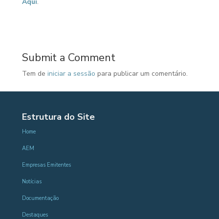
Aqui
.
Submit a Comment
Tem de
iniciar a sessão
para publicar um comentário.
Estrutura do Site
Home
AEM
Empresas Emitentes
Notícias
Documentação
Destaques