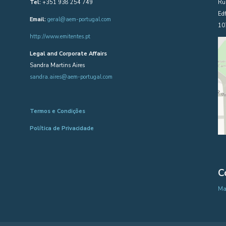
Tel:
+351 938 254 749
Rua
Edf
Email:
geral@aem-portugal.com
10
http://www.emitentes.pt
Legal and Corporate Affairs
Sandra Martins Aires
sandra.aires@aem-portugal.com
Termos e Condições
Política de Privacidade
C
Map