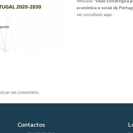
intitulado “
Visão Estratégica p
económica e social de Portu
ser consultado
aqui
.
licar um comentário.
Contactos
L