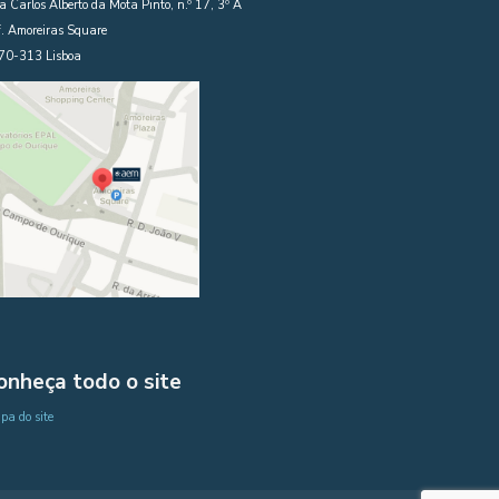
 Carlos Alberto da Mota Pinto, n.º 17, 3º A
. Amoreiras Square
70-313 Lisboa
onheça todo o site
a do site