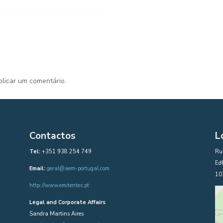
licar um comentário.
Contactos
L
Tel:
+351 938 254 749
Rua
Edf
Email:
geral@aem-portugal.com
10
http://www.emitentes.pt
Legal and Corporate Affairs
Sandra Martins Aires