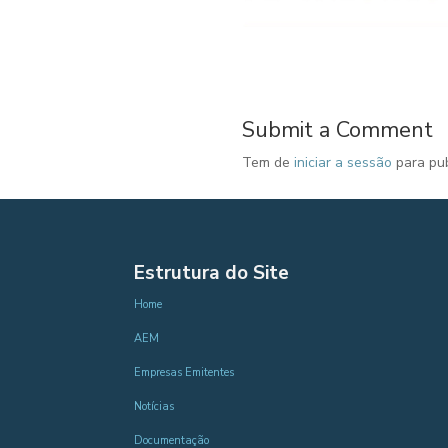
Submit a Comment
Tem de
iniciar a sessão
para pub
Estrutura do Site
Home
AEM
Empresas Emitentes
Notícias
Documentação