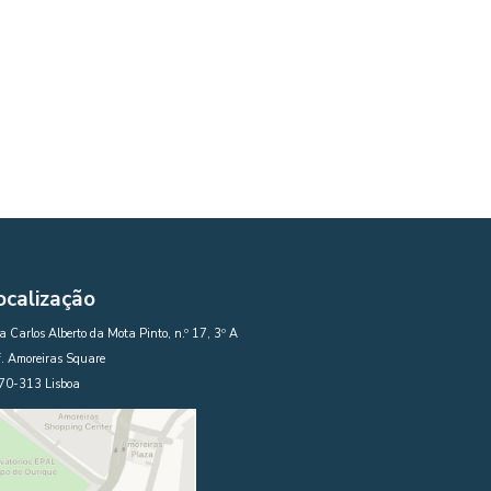
ocalização
 Carlos Alberto da Mota Pinto, n.º 17, 3º A
. Amoreiras Square
70-313 Lisboa