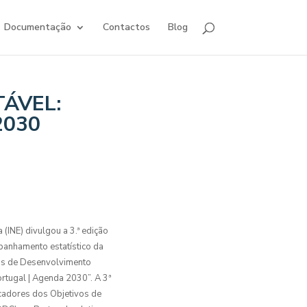
Documentação
Contactos
Blog
ÁVEL:
2030
a (INE) divulgou a 3.ª edição
panhamento estatístico da
os de Desenvolvimento
ortugal | Agenda 2030”. A 3ª
icadores dos Objetivos de