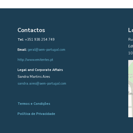
Contactos
L
Tel:
+351 938 254 749
Rua
Edf
Email:
geral@aem-portugal.com
10
http://www.emitentes.pt
Legal and Corporate Affairs
Sandra Martins Aires
sandra.aires@aem-portugal.com
Termos e Condições
Política de Privacidade