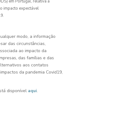
DS) em Portugal, relativa a
 o impacto expectável
19.
qualquer modo, a informação
sar das circunstâncias,
associada ao impacto da
presas, das famílias e das
alternativos aos contatos
os impactos da pandemia Covid19,
stá disponível
aqui
.