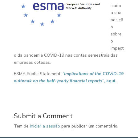
icado
a sua
posiçã
o
sobre
o
impact
o da pandemia COVID-19 nas contas semestrais das
empresas cotadas.
ESMA Public Statement:
“
Implications of the COVID-19
outbreak on the half-yearly financial reports
“
, aqui
.
Submit a Comment
Tem de
iniciar a sessão
para publicar um comentário.