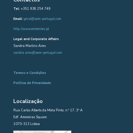
Tel:
+351 938 254 749
Email:
geral@aem-portugal.com
http://www.emitentes.pt
Legal and Corporate Affairs
Sandra Martins Aires
sandra.aires@aem-portugal.com
Termos e Condições
Política de Privacidade
Localização
Rua Carlos Alberto da Mota Pinto, n.º 17, 3º A
Edf. Amoreiras Square
1070-313 Lisboa