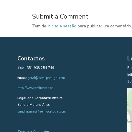
Submit a Comment
Tem de
iniciar a sessão
para publicar um comentário.
Contactos
L
Tel:
+351 938 254 749
Rua
Edf
Email:
geral@aem-portugal.com
10
http://www.emitentes.pt
Legal and Corporate Affairs
Sandra Martins Aires
sandra.aires@aem-portugal.com
Termos e Condições