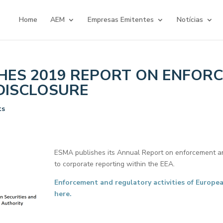
Home
AEM
Empresas Emitentes
Notícias
HES 2019 REPORT ON ENFOR
DISCLOSURE
ts
ESMA publishes its Annual Report on enforcement and
to corporate reporting within the EEA.
Enforcement and regulatory activities of European
here.