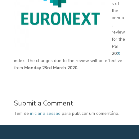
s of
the
annua
l
review
for the
PSI
20
®
index. The changes due to the review will be effective
from
Monday
23rd March 2020
.
Submit a Comment
Tem de
iniciar a sessão
para publicar um comentário.