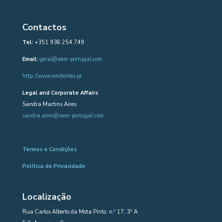
Contactos
Tel:
+351 938 254 749
Email:
geral@aem-portugal.com
http://www.emitentes.pt
Legal and Corporate Affairs
Sandra Martins Aires
sandra.aires@aem-portugal.com
Termos e Condições
Política de Privacidade
Localização
Rua Carlos Alberto da Mota Pinto, n.º 17, 3º A