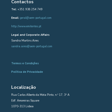
Contactos
Tel:
+351 938 254 749
Email:
geral@aem-portugal.com
http://www.emitentes.pt
Legal and Corporate Affairs
Sandra Martins Aires
sandra.aires@aem-portugal.com
Termos e Condições
Política de Privacidade
Localização
Rua Carlos Alberto da Mota Pinto, n.º 17, 3º A
Edf. Amoreiras Square
1070-313 Lisboa