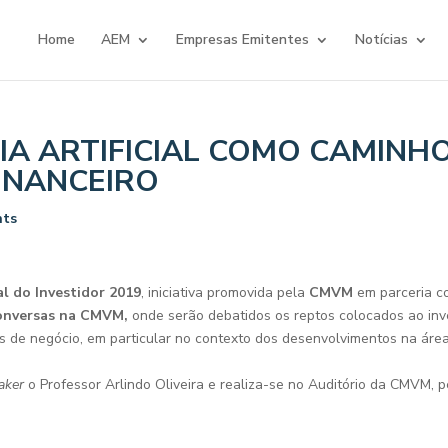
Home
AEM
Empresas Emitentes
Notícias
CIA ARTIFICIAL COMO CAMINH
INANCEIRO
nts
 do Investidor 2019
, iniciativa promovida pela
CMVM
em parceria 
nversas na CMVM,
onde serão debatidos os reptos colocados ao inv
 de negócio, em particular no contexto dos desenvolvimentos na área da
aker
o Professor Arlindo Oliveira e realiza-se no Auditório da CMVM, p