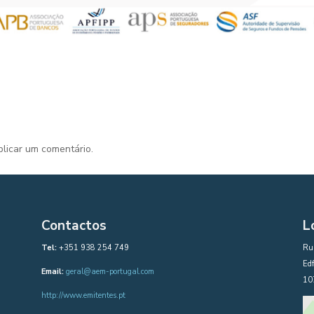
licar um comentário.
Contactos
L
Tel:
+351 938 254 749
Rua
Edf
Email:
geral@aem-portugal.com
10
http://www.emitentes.pt