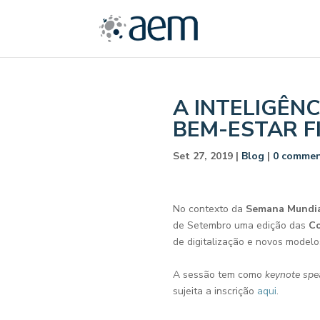
A INTELIGÊN
BEM-ESTAR F
Set 27, 2019
|
Blog
|
0 comme
No contexto da
Semana Mundial
de Setembro uma edição das
Co
de digitalização e novos modelos
A sessão tem como
keynote spe
sujeita a inscrição
aqui
.