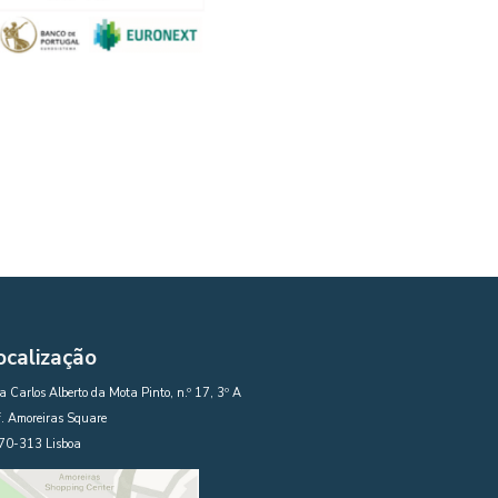
ocalização
 Carlos Alberto da Mota Pinto, n.º 17, 3º A
. Amoreiras Square
70-313 Lisboa