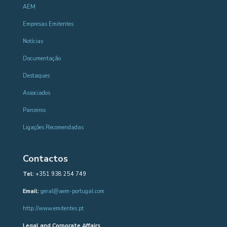
AEM
Empresas Emitentes
Notícias
Documentação
Destaques
Associados
Parceiros
Ligações Recomendadas
Contactos
Tel:
+351 938 254 749
Email:
geral@aem-portugal.com
http://www.emitentes.pt
Legal and Corporate Affairs