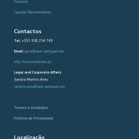
Parceiros
Ligações Recomendadas
Contactos
Tel:
+351 938 254 749
Email:
geral@aem-portugal.com
http://www.emitentes.pt
Legal and Corporate Affairs
Sandra Martins Aires
sandra.aires@aem-portugal.com
Termos e Condições
Política de Privacidade
Localização