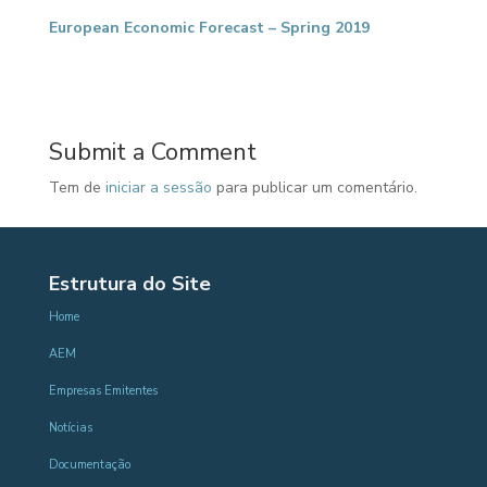
European Economic Forecast – Spring 2019
Submit a Comment
Tem de
iniciar a sessão
para publicar um comentário.
Estrutura do Site
Home
AEM
Empresas Emitentes
Notícias
Documentação