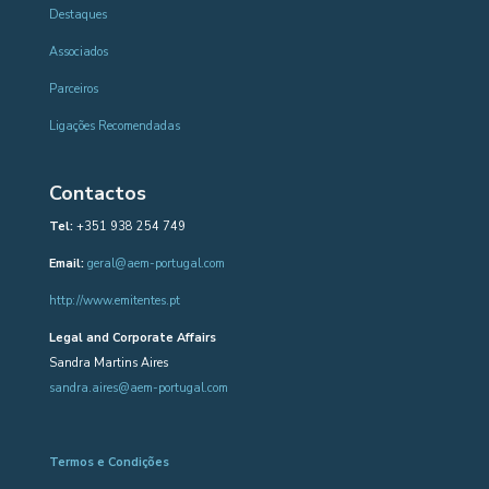
Destaques
Associados
Parceiros
Ligações Recomendadas
Contactos
Tel:
+351 938 254 749
Email:
geral@aem-portugal.com
http://www.emitentes.pt
Legal and Corporate Affairs
Sandra Martins Aires
sandra.aires@aem-portugal.com
Termos e Condições