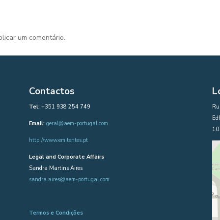
licar um comentário.
Contactos
L
Tel:
+351 938 254 749
Rua
Edf
Email:
geral@aem-portugal.com
10
http://www.emitentes.pt
Legal and Corporate Affairs
Sandra Martins Aires
sandra.aires@aem-portugal.com
Termos e Condições