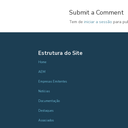
Submit a Comment
Tem de
iniciar a sessão
para pub
Estrutura do Site
Home
AEM
Empresas Emitentes
Notícias
Documentação
Destaques
Associados