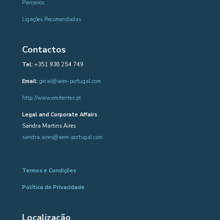
Parceiros
Ligações Recomendadas
Contactos
Tel:
+351 938 254 749
Email:
geral@aem-portugal.com
http://www.emitentes.pt
Legal and Corporate Affairs
Sandra Martins Aires
sandra.aires@aem-portugal.com
Termos e Condições
Política de Privacidade
Localização