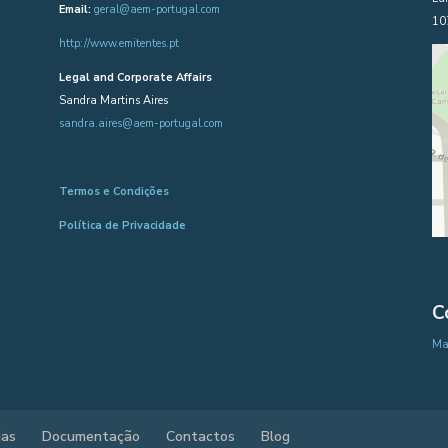
Email:
geral@aem-portugal.com
10
http://www.emitentes.pt
Legal and Corporate Affairs
Sandra Martins Aires
sandra.aires@aem-portugal.com
Termos e Condições
Política de Privacidade
C
Map
ias
Documentação
Contactos
Blog