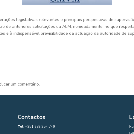
terações legislativas relevantes e principais perspectivas de supervisã
ntro de anteriores solicitações da AEM, nomeadamente, no que respeit
 e à indispensável previsibilidade da actuação da autoridade de sup
licar um comentário.
Contactos
L
Tel:
+351 938 254 749
Rua
Edf