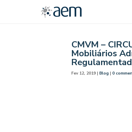
CMVM – CIRCUL
Mobiliários A
Regulamentado
Fev 12, 2019
|
Blog
|
0 commen