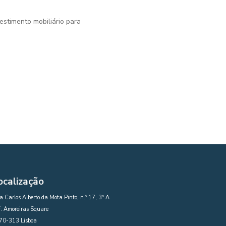
estimento mobiliário para
ocalização
 Carlos Alberto da Mota Pinto, n.º 17, 3º A
. Amoreiras Square
70-313 Lisboa