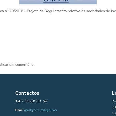
ica n.º 10/2018 – Projeto de Regulamento relativo às sociedades de inv
licar um comentário.
Contactos
L
Tel:
+351 938 254 749
Rua
Edf
Email:
geral@aem-portugal.com
10