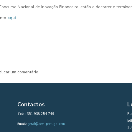
Concurso Nacional de Inovação Financeira, estão a decorrer e termin
ento
aqui
.
licar um comentário.
Contactos
L
Tel:
+351 938 254 749
Rua
Edf
Email:
geral@aem-portugal.com
10