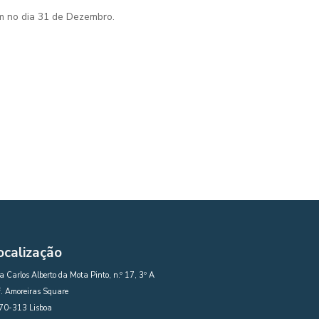
am no dia 31 de Dezembro.
ocalização
 Carlos Alberto da Mota Pinto, n.º 17, 3º A
. Amoreiras Square
70-313 Lisboa