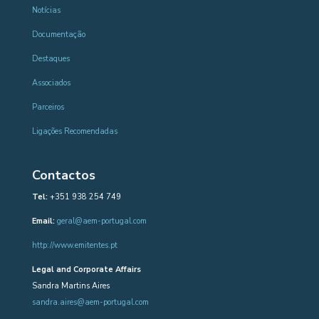
Notícias
Documentação
Destaques
Associados
Parceiros
Ligações Recomendadas
Contactos
Tel:
+351 938 254 749
Email:
geral@aem-portugal.com
http://www.emitentes.pt
Legal and Corporate Affairs
Sandra Martins Aires
sandra.aires@aem-portugal.com