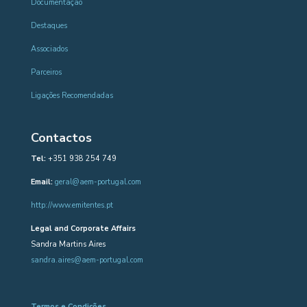
Documentação
Destaques
Associados
Parceiros
Ligações Recomendadas
Contactos
Tel:
+351 938 254 749
Email:
geral@aem-portugal.com
http://www.emitentes.pt
Legal and Corporate Affairs
Sandra Martins Aires
sandra.aires@aem-portugal.com
Termos e Condições