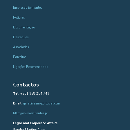
Empresas Emitentes
Notícias
Documentação
Destaques
Associados
Parceiros
Ligações Recomendadas
Contactos
Tel:
+351 938 254 749
Email:
geral@aem-portugal.com
http://www.emitentes.pt
Legal and Corporate Affairs
Sandra Martins Aires