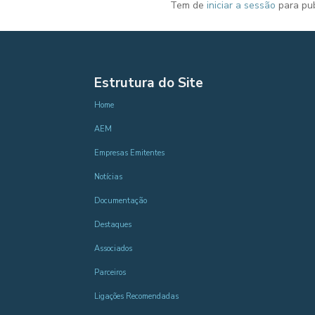
Tem de
iniciar a sessão
para pub
Estrutura do Site
Home
AEM
Empresas Emitentes
Notícias
Documentação
Destaques
Associados
Parceiros
Ligações Recomendadas