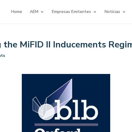
Home
AEM
Empresas Emitentes
Notícias
 the MiFID II Inducements Regi
nts