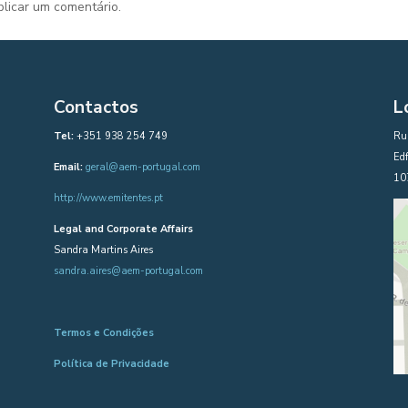
licar um comentário.
Contactos
L
Tel:
+351 938 254 749
Rua
Edf
Email:
geral@aem-portugal.com
10
http://www.emitentes.pt
Legal and Corporate Affairs
Sandra Martins Aires
sandra.aires@aem-portugal.com
Termos e Condições
Política de Privacidade