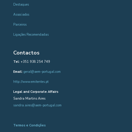
Destaques
Associados
Parceiros
Ligações Recomendadas
Contactos
Tel:
+351 938 254 749
Email:
geral@aem-portugal.com
http://www.emitentes.pt
Legal and Corporate Affairs
Sandra Martins Aires
sandra.aires@aem-portugal.com
Termos e Condições