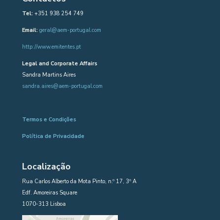
Tel:
+351 938 254 749
Email:
geral@aem-portugal.com
http://www.emitentes.pt
Legal and Corporate Affairs
Sandra Martins Aires
sandra.aires@aem-portugal.com
Termos e Condições
Política de Privacidade
Localização
Rua Carlos Alberto da Mota Pinto, n.º 17, 3º A
Edf. Amoreiras Square
1070-313 Lisboa