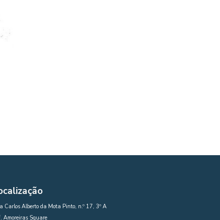
ocalização
 Carlos Alberto da Mota Pinto, n.º 17, 3º A
. Amoreiras Square