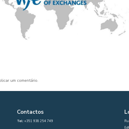
licar um comentário.
Contactos
L
Tel:
+351 938 254 749
Rua
Edf