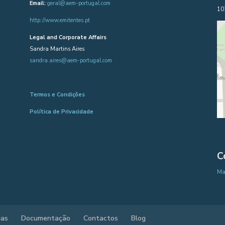
Email:
geral@aem-portugal.com
10
http://www.emitentes.pt
Legal and Corporate Affairs
Sandra Martins Aires
sandra.aires@aem-portugal.com
Termos e Condições
Política de Privacidade
C
Map
ias
Documentação
Contactos
Blog