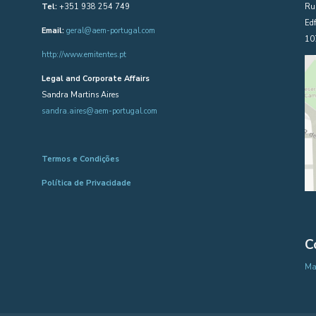
Tel:
+351 938 254 749
Rua
Edf
Email:
geral@aem-portugal.com
10
http://www.emitentes.pt
Legal and Corporate Affairs
Sandra Martins Aires
sandra.aires@aem-portugal.com
Termos e Condições
Política de Privacidade
C
Map