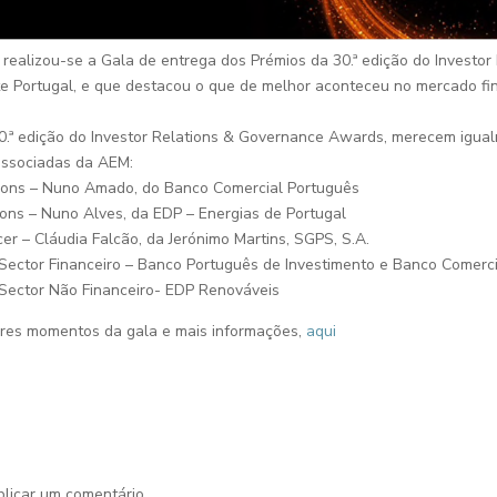
 realizou-se a Gala de entrega dos Prémios da 30.ª edição do Investo
e Portugal, e que destacou o que de melhor aconteceu no mercado fin
.ª edição do Investor Relations & Governance Awards, merecem igua
associadas da AEM:
tions – Nuno Amado, do Banco Comercial Português
ons – Nuno Alves, da EDP – Energias de Portugal
cer – Cláudia Falcão, da Jerónimo Martins, SGPS, S.A.
 Sector Financeiro – Banco Português de Investimento e Banco Comerc
 Sector Não Financeiro- EDP Renováveis
es momentos da gala e mais informações,
aqui
licar um comentário.