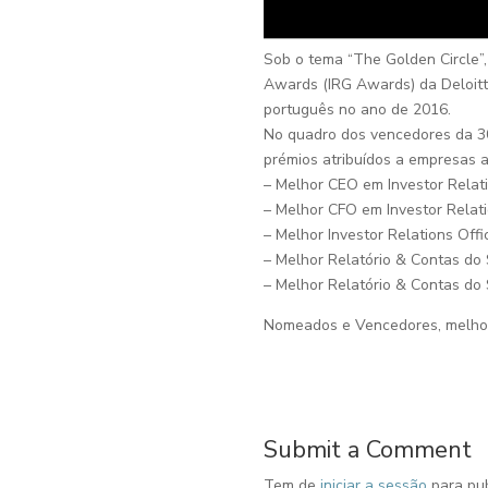
Sob o tema “The Golden Circle”,
Awards (IRG Awards) da Deloitt
português no ano de 2016.
No quadro dos vencedores da 30
prémios atribuídos a empresas 
– Melhor CEO em Investor Rela
– Melhor CFO em Investor Relati
– Melhor Investor Relations Offi
– Melhor Relatório & Contas do
– Melhor Relatório & Contas do
Nomeados e Vencedores, melhor
Submit a Comment
Tem de
iniciar a sessão
para pub