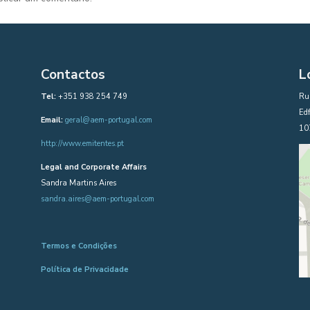
Contactos
L
Tel:
+351 938 254 749
Rua
Edf
Email:
geral@aem-portugal.com
10
http://www.emitentes.pt
Legal and Corporate Affairs
Sandra Martins Aires
sandra.aires@aem-portugal.com
Termos e Condições
Política de Privacidade