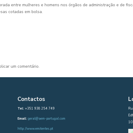
brada entre mulheres e homens nos órgãos de administração e de fisc
esas cotadas em bolsa.
licar um comentário.
Contactos
L
Tel:
+351 938 254 749
Rua
Edf
Email:
geral@aem-portugal.com
10
http://www.emitentes.pt