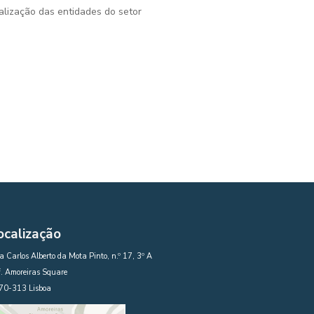
alização das entidades do setor
ocalização
 Carlos Alberto da Mota Pinto, n.º 17, 3º A
. Amoreiras Square
70-313 Lisboa