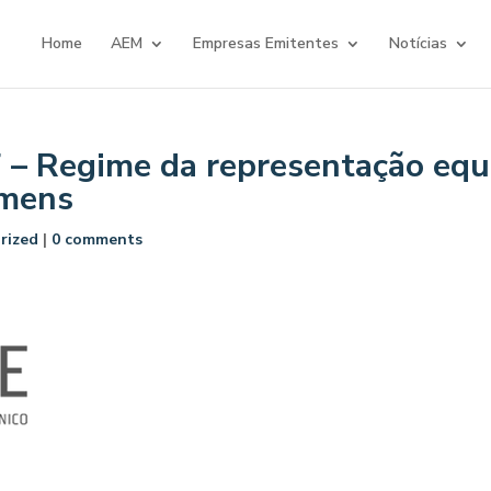
Home
AEM
Empresas Emitentes
Notícias
7 – Regime da representação equ
omens
rized
|
0 comments