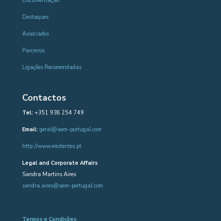
Documentação
Destaques
Associados
Parceiros
Ligações Recomendadas
Contactos
Tel:
+351 938 254 749
Email:
geral@aem-portugal.com
http://www.emitentes.pt
Legal and Corporate Affairs
Sandra Martins Aires
sandra.aires@aem-portugal.com
Termos e Condições