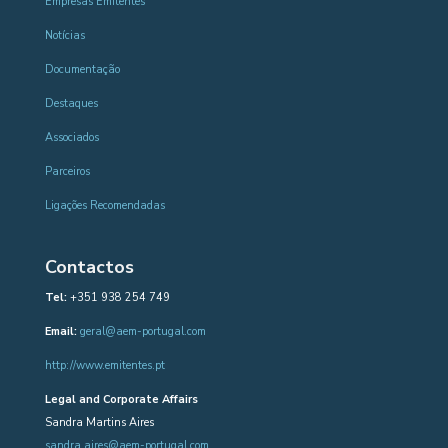
Empresas Emitentes
Notícias
Documentação
Destaques
Associados
Parceiros
Ligações Recomendadas
Contactos
Tel:
+351 938 254 749
Email:
geral@aem-portugal.com
http://www.emitentes.pt
Legal and Corporate Affairs
Sandra Martins Aires
sandra.aires@aem-portugal.com