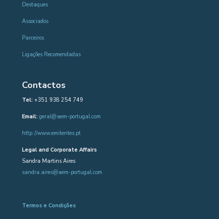
Destaques
Associados
Parceiros
Ligações Recomendadas
Contactos
Tel:
+351 938 254 749
Email:
geral@aem-portugal.com
http://www.emitentes.pt
Legal and Corporate Affairs
Sandra Martins Aires
sandra.aires@aem-portugal.com
Termos e Condições