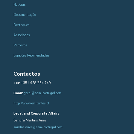
Notícias
Documentação
Destaques
Associados
Parceiros
Ligações Recomendadas
Contactos
Tel:
+351 938 254 749
Email:
geral@aem-portugal.com
http://www.emitentes.pt
Legal and Corporate Affairs
Sandra Martins Aires
sandra.aires@aem-portugal.com