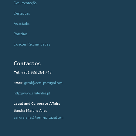
Documentação
Destaques
Associados
Parceiros
Ligações Recomendadas
Contactos
Tel:
+351 938 254 749
Email:
geral@aem-portugal.com
http://www.emitentes.pt
Legal and Corporate Affairs
Sandra Martins Aires
sandra.aires@aem-portugal.com