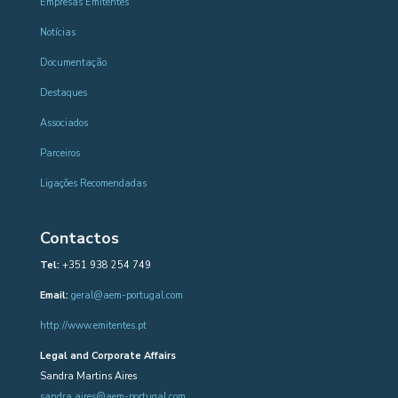
Empresas Emitentes
Notícias
Documentação
Destaques
Associados
Parceiros
Ligações Recomendadas
Contactos
Tel:
+351 938 254 749
Email:
geral@aem-portugal.com
http://www.emitentes.pt
Legal and Corporate Affairs
Sandra Martins Aires
sandra.aires@aem-portugal.com