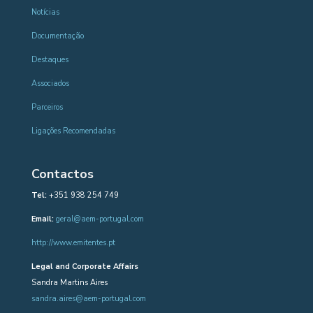
Notícias
Documentação
Destaques
Associados
Parceiros
Ligações Recomendadas
Contactos
Tel:
+351 938 254 749
Email:
geral@aem-portugal.com
http://www.emitentes.pt
Legal and Corporate Affairs
Sandra Martins Aires
sandra.aires@aem-portugal.com