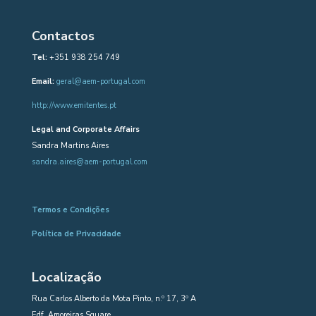
Contactos
Tel:
+351 938 254 749
Email:
geral@aem-portugal.com
http://www.emitentes.pt
Legal and Corporate Affairs
Sandra Martins Aires
sandra.aires@aem-portugal.com
Termos e Condições
Política de Privacidade
Localização
Rua Carlos Alberto da Mota Pinto, n.º 17, 3º A
Edf. Amoreiras Square