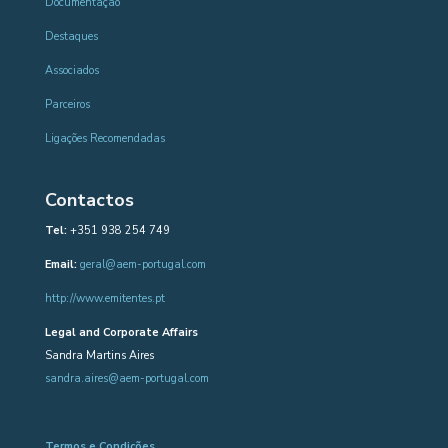
Documentação
Destaques
Associados
Parceiros
Ligações Recomendadas
Contactos
Tel:
+351 938 254 749
Email:
geral@aem-portugal.com
http://www.emitentes.pt
Legal and Corporate Affairs
Sandra Martins Aires
sandra.aires@aem-portugal.com
Termos e Condições