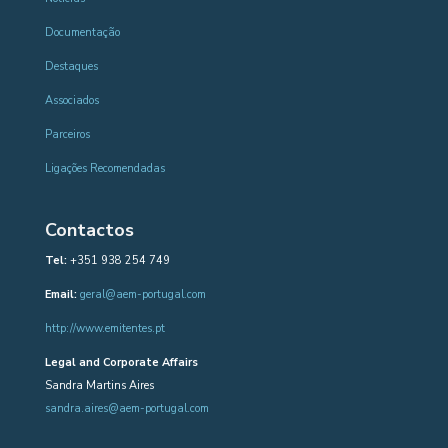
Documentação
Destaques
Associados
Parceiros
Ligações Recomendadas
Contactos
Tel:
+351 938 254 749
Email:
geral@aem-portugal.com
http://www.emitentes.pt
Legal and Corporate Affairs
Sandra Martins Aires
sandra.aires@aem-portugal.com