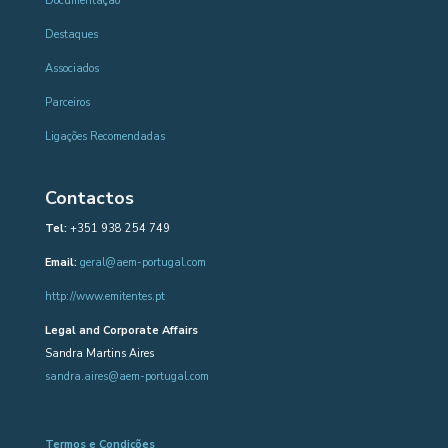
Documentação
Destaques
Associados
Parceiros
Ligações Recomendadas
Contactos
Tel:
+351 938 254 749
Email:
geral@aem-portugal.com
http://www.emitentes.pt
Legal and Corporate Affairs
Sandra Martins Aires
sandra.aires@aem-portugal.com
Termos e Condições