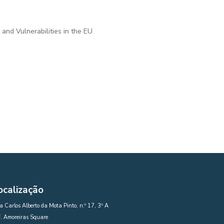
and Vulnerabilities in the EU
ocalização
 Carlos Alberto da Mota Pinto, n.º 17, 3º A
. Amoreiras Square