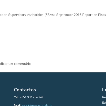
pean Supervisory Authorities (ESAs)’ September 2016 Report on Risks 
licar um comentário.
Contactos
L
Tel:
+351 938 254 749
Rua
Edf
Email:
geral@aem-portugal.com